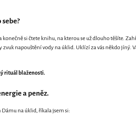
o sebe?
u a konečně si čtete knihu, na kterou se už dlouho těšíte. 
y zvuk napouštění vody na úklid. Uklízí za vás někdo jíný. 
ý rituál blaženosti.
energie a peněz.
 Dámu na úklid, říkala jsem si: