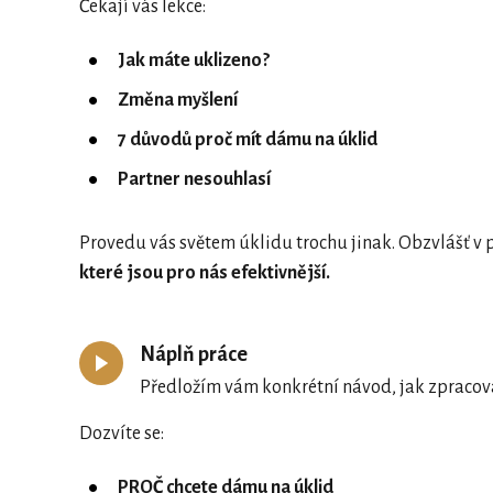
Čekají vás lekce:
Jak máte uklizeno?
Změna myšlení
7 důvodů proč mít dámu na úklid
Partner nesouhlasí
Provedu vás světem úklidu trochu jinak. Obzvlášť v p
které jsou pro nás efektivnější.
Náplň práce
Předložím vám konkrétní návod, jak zpracov
Dozvíte se:
PROČ chcete dámu na úklid