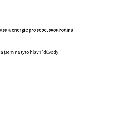
času a energie pro sebe, svou rodinu
šla jsem na tyto hlavní důvody.