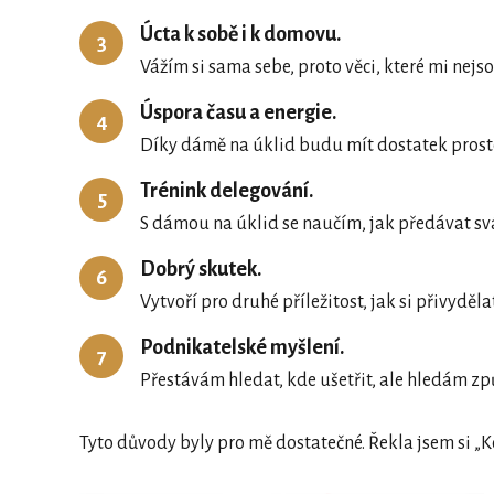
Úcta k sobě i k domovu.
3
Vážím si sama sebe, proto věci, které mi nejs
Úspora času a energie.
4
Díky dámě na úklid budu mít dostatek prosto
Trénink delegování.
5
S dámou na úklid se naučím, jak předávat sv
Dobrý skutek.
6
Vytvoří pro druhé příležitost, jak si přivyděl
Podnikatelské myšlení.
7
Přestávám hledat, kde ušetřit, ale hledám způ
Tyto důvody byly pro mě dostatečné. Řekla jsem si „K