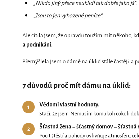
„Nikdo jiný přece neuklidí tak dobře jako já".
„Jsou to jen vyhozené peníze“.
Ale cítila jsem, že opravdu toužím mít někoho, k
a podnikání.
Přemýšlela jsem o dámě na úklid stále častěji a p
7 důvodů proč mít dámu na úklid:
Vědomí vlastní hodnoty.
1
Stačí, že jsem. Nemusím komukoli cokoli do
Šťastná žena = šťastný domov = šťastná 
2
Pocit štěstí a pohody ovlivňuje atmosféru c