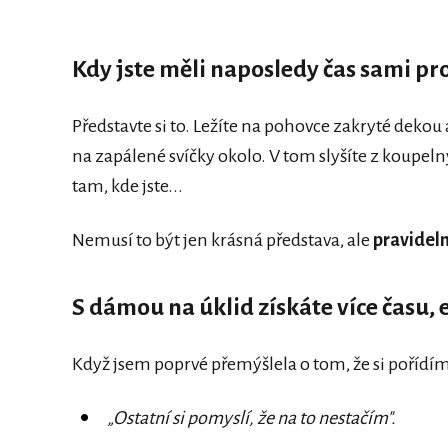
Kdy jste měli naposledy čas sami pr
Představte si to. Ležíte na pohovce zakryté deko
na zapálené svíčky okolo. V tom slyšíte z koupeln
tam, kde jste...
Nemusí to být jen krásná představa, ale
pravideln
S dámou na úklid získáte více času, 
Když jsem poprvé přemýšlela o tom, že si pořídím
„Ostatní si pomyslí, že na to nestačím".