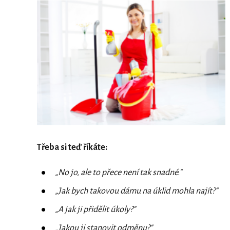
Třeba si teď říkáte:
„No jo, ale to přece není tak snadné."
„Jak bych takovou dámu na úklid mohla najít?"
„A jak ji přidělit úkoly?"
„Jakou ji stanovit odměnu?"