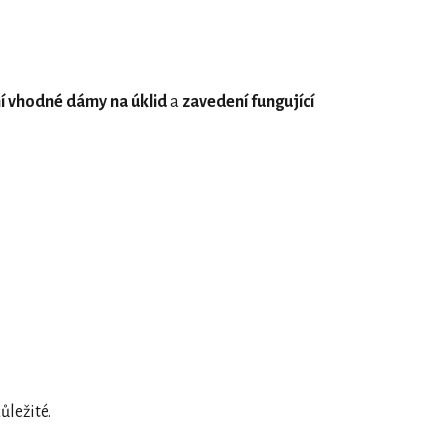
í vhodné dámy na úklid
a
zavedení fungující
ůležité.