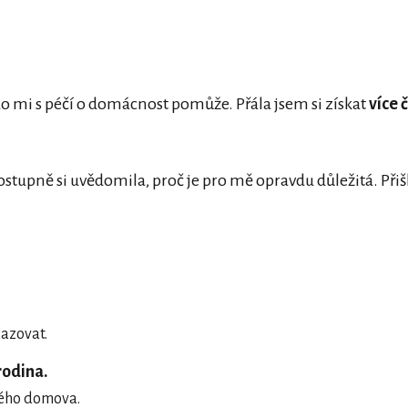
do mi s péčí o domácnost pomůže. Přála jsem si získat
více 
ostupně si uvědomila, proč je pro mě opravdu důležitá. Při
kazovat.
rodina.
elého domova.