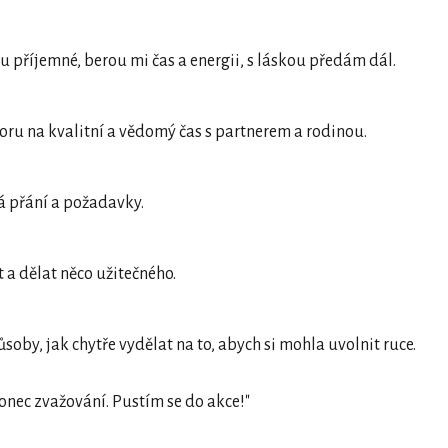
ou příjemné, berou mi čas a energii, s láskou předám dál.
ru na kvalitní a vědomý čas s partnerem a rodinou.
á přání a požadavky.
at a dělat něco užitečného.
soby, jak chytře vydělat na to, abych si mohla uvolnit ruce.
onec zvažování. Pustím se do akce!"