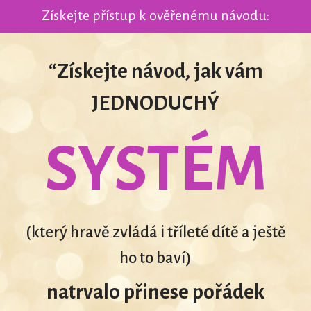
Získejte přístup k ověřenému návodu:
“Získejte návod, jak vám
JEDNODUCHÝ
SYSTÉM
(který hravě zvládá i tříleté dítě a ještě
ho to baví)
natrvalo přinese pořádek