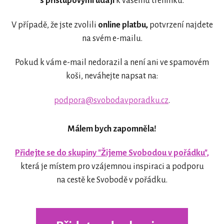
s přístupovými údaji
k vašemu tréninku.
V případě, že jste zvolili
online platbu,
potvrzení najdete
na svém e-mailu.
Pokud k vám e-mail nedorazil a není ani ve spamovém
koši, neváhejte napsat na:
podpora@svobodavporadku.cz
.
Málem bych zapomněla!
Přidejte se do skupiny "Žijeme Svobodou v pořádku",
která je místem pro vzájemnou inspiraci a podporu
na cestě ke Svobodě v pořádku.