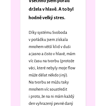
Všechno jsem pořád
držela v hlavě. A to byl
hodně velký stres.
Díky systému Svoboda
v pořádku jsem získala
mnohem větší klid v duši
a jasno a čisto v hlavě, mám
víc času na tvorbu (protože
věci, které nebyly moje flow
může dělat někdo jiný).
Na tvorbu se můžu taky
mnohem víc soustředit
i proto, že na ni mám každý
den vyhrazený pevně daný