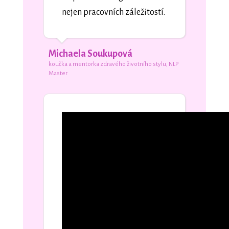
nejen pracovních záležitostí.
Michaela Soukupová
koučka a mentorka zdravého životního stylu, NLP
Master