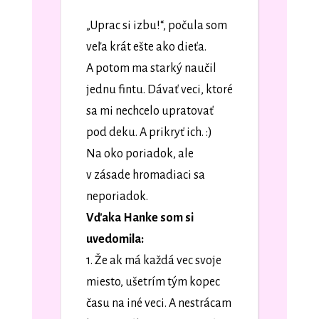
„Uprac si izbu!“, počula som
veľa krát ešte ako dieťa.
A potom ma starký naučil
jednu fintu. Dávať veci, ktoré
sa mi nechcelo upratovať
pod deku. A prikryť ich. :)
Na oko poriadok, ale
v zásade hromadiaci sa
neporiadok.
Vďaka Hanke som si
uvedomila:
1. Že ak má každá vec svoje
miesto, ušetrím tým kopec
času na iné veci. A nestrácam