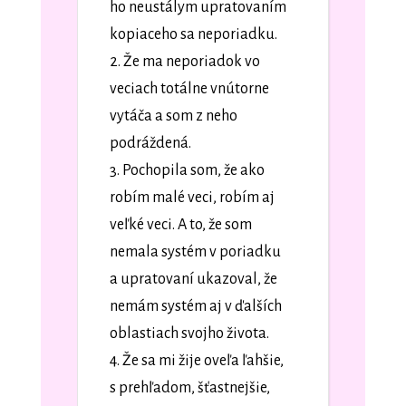
ho neustálym upratovaním
kopiaceho sa neporiadku.
2. Že ma neporiadok vo
veciach totálne vnútorne
vytáča a som z neho
podráždená.
3. Pochopila som, že ako
robím malé veci, robím aj
veľké veci. A to, že som
nemala systém v poriadku
a upratovaní ukazoval, že
nemám systém aj v ďalších
oblastiach svojho života.
4. Že sa mi žije oveľa ľahšie,
s prehľadom, šťastnejšie,