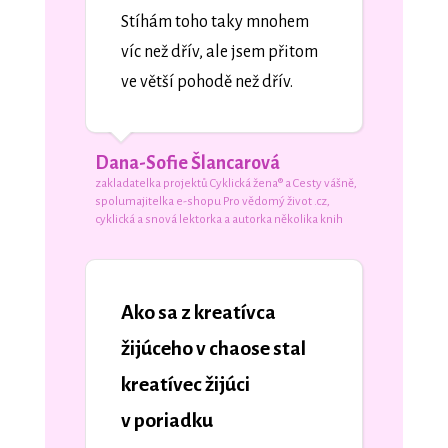
Stíhám toho taky mnohem
víc než dřív, ale jsem přitom
ve větší pohodě než dřív.
Dana-Sofie Šlancarová
zakladatelka projektů Cyklická žena® a Cesty vášně,
spolumajitelka e-shopu Pro vědomý život .cz,
cyklická a snová lektorka a autorka několika knih
Ako sa z kreatívca
žijúceho v chaose stal
kreatívec žijúci
v poriadku